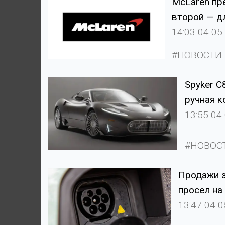
McLaren пр
второй — д
14:03 04.05
#НОВОСТИ
Spyker C
ручная к
13:55 04
#НОВОС
Продажи э
просел на
13:47 04.