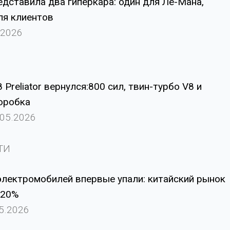
едставила два гиперкара: один для Ле-Мана,
ля клиентов
.2026
8 Preliator вернулся:800 сил, твин-турбо V8 и
оробка
.05.2026
ТИ
лектромобилей впервые упали: китайский рынок
 20%
05.2026