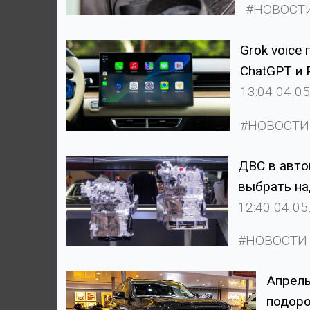
#НОВОСТ
Grok voice 
ChatGPT и P
13:04 04.0
#НОВОСТИ
ДВС в автом
выбрать н
12:40 04.05
#НОВОСТИ
Апрель
подор