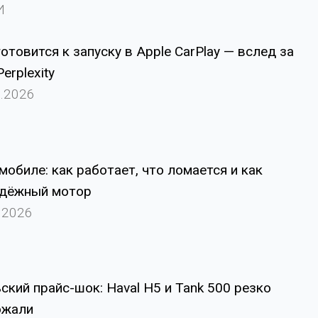
И
готовится к запуску в Apple CarPlay — вслед за
erplexity
5.2026
обиле: как работает, что ломается и как
адёжный мотор
.2026
ский прайс-шок: Haval H5 и Tank 500 резко
ожали