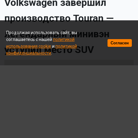
Volkswagen завершил
производство Touran —
легендарный минивэн
Продолжая использовать сайт, вы
соглашаетесь с нашей
политикой
Согласен
уступил место SUV
использования cookie
и
политикой
конфиденциальности
.
© A. Krivonosov