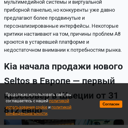
мультимедийной системы и виртуальной
приборной панелью, но конкуренты уже давно
предлагают более продвинутые и
персонализированные интерфейсы. Некоторые
критики настаивают на том, причины проблем A8
кроются в устаревшей платформе и
недостаточном внимании к потребностям рынка.
Kia начала продажи нового
Seltos в Европе — первый
кроссовер в Швеции от 31
Продолжая использовать сайт, вы
соглашаетесь с нашей
политикой
Согласен
812 евро
использования cookie
и
политикой
конфиденциальности
.