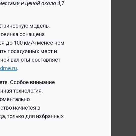
 местами и ценой около 4,7
ктрическую модель,
 Новинка оснащена
я до 100 км/ч менее чем
ять посадочных мест и
льной валюты составляет
dme.ru
.
ете. Особое внимание
ная технология,
моментально
ство начнётся в
а, только для избранных