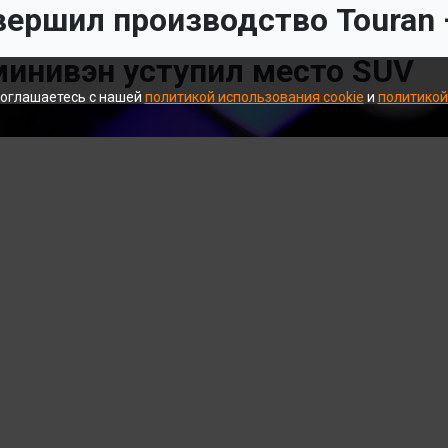
вершил производство Touran
инивэн уступил место SUV
соглашаетесь с нашей
политикой использования cookie
и
политикой