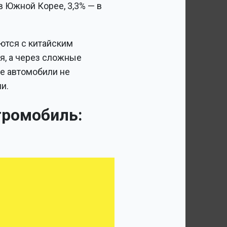
в Южной Корее, 3,3% — в
ются с китайским
я, а через сложные
ие автомобили не
и.
тромобиль: