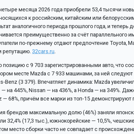
четыре месяца 2026 года приобрели 53,4 тысячи нов
тносящихся к российским, китайским или белорусским
льтат аналогичного периода прошлого года, и теперь 
ечивается преимущественно за счёт параллельного и
упатели по-прежнему отдают предпочтение Toyota, M
 и репутацию.
32cars.ru
.
 позицию с 9 703 зарегистрированными авто, что сос
ором месте Mazda с 7 933 машинами, за ней следуют 
des-Benz (3 379). Впечатляет динамика: Mazda увелич
 — на 445%, Nissan — на 436%, а Honda — на 349%. Даж
 — 68%, причём все марки из топ-15 демонстрируют
я брендов максимальную долю (46%) заняли японские
 32,4% (17,3 тыс.), южнокорейские — 10,5%, чешски
этом место сборки часто не совпадает с происхожден