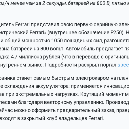
км/ч менее чем за 2 секунды, батареей на 800 В, пятью
итель Ferrari представил свою первую серийную эле
трический Ferrari» (внутреннее обозначение F250).
и общей мощностью 1050 лошадиных сил, разгоняетс
ана батареей на 800 вольт. Автомобиль предлагает п
дка 4,7 миллиона рублей (что в переводе с оригина
 внутреннем рынке. Подробности раскрыл портал
spee
овинка станет самым быстрым электрокаром на план
 охлаждения аккумулятора: применяется инновацион
в при экстремальных нагрузках. Крутящий момент 
ёсами благодаря векторному управлению. Производ
ейчас можно оформить предварительный заказ, правд
входят в закрытый клуб владельцев Ferrari.