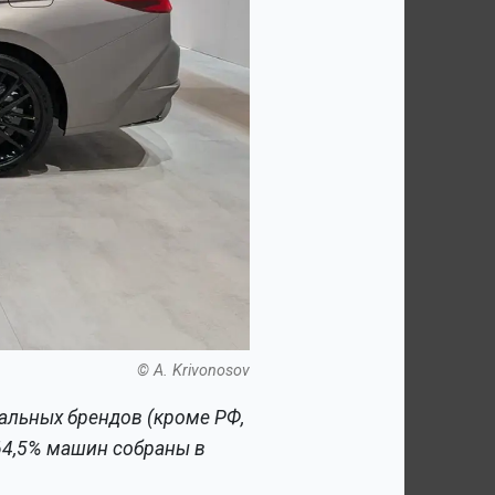
© A. Krivonosov
бальных брендов (кроме РФ,
. 64,5% машин собраны в