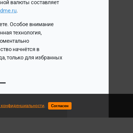
льной валюты составляет
dme.ru
.
ете. Особое внимание
ная технология,
моментально
ство начнётся в
а, только для избранных
 —
 конфиденциальности
.
Согласен