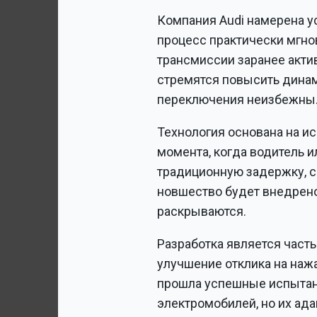
Компания Audi намерена у
процесс практически мгно
трансмиссии заранее акти
стремятся повысить динам
переключения неизбежны.
Технология основана на и
момента, когда водитель 
традиционную задержку, с
новшество будет внедрено
раскрываются.
Разработка является част
улучшение отклика на нажа
прошла успешные испытани
электромобилей, но их ад