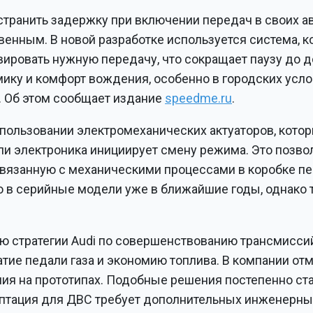
странить задержку при включении передач в своих ав
венным. В новой разработке используется система, к
вировать нужную передачу, что сокращает паузу до
ику и комфорт вождения, особенно в городских усло
 Об этом сообщает издание
speedme.ru
.
спользовании электромеханических актуаторов, котор
или электроника инициирует смену режима. Это позво
вязанную с механическими процессами в коробке пе
 в серийные модели уже в ближайшие годы, однако 
ью стратегии Audi по совершенствованию трансмиссий
тие педали газа и экономию топлива. В компании отм
я на прототипах. Подобные решения постепенно ст
аптация для ДВС требует дополнительных инженерны