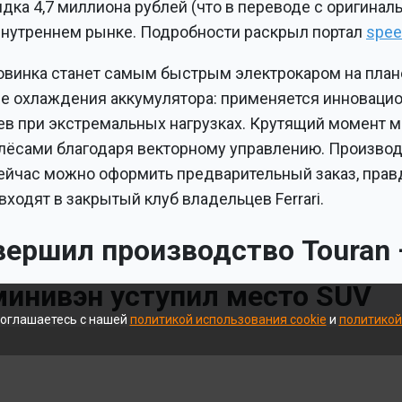
дка 4,7 миллиона рублей (что в переводе с оригина
 внутреннем рынке. Подробности раскрыл портал
spee
овинка станет самым быстрым электрокаром на план
 охлаждения аккумулятора: применяется инновацион
в при экстремальных нагрузках. Крутящий момент 
ёсами благодаря векторному управлению. Производ
ейчас можно оформить предварительный заказ, правд
входят в закрытый клуб владельцев Ferrari.
вершил производство Touran
инивэн уступил место SUV
соглашаетесь с нашей
политикой использования cookie
и
политикой