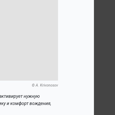
© A. Krivonosov
 активирует нужную
ику и комфорт вождения,