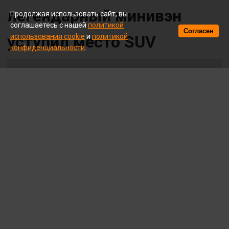
легендарный минивэн
Продолжая использовать сайт, вы
соглашаетесь с нашей
политикой
Согласен
уступил место SUV
использования cookie
и
политикой
конфиденциальности
.
© A. Krivonosov
Volkswagen остановил выпуск модели Touran, сняв
её с производства в марте на заводе в Португалии.