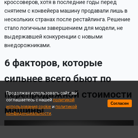
кроссоверов, хотя в последние годы перед
снятием с конвейера машину продавали лишь в
нескольких странах после рестайлинга. Решение
стало логичным завершением для модели, не
выдержавшей конкуренции с новыми
внедорожниками.
6 факторов, которые
сильнее всего бьют по
перепродажной стоимости
Продолжая использовать сайт, вы
соглашаетесь с нашей
политикой
Согласен
машины
использования cookie
и
политикой
конфиденциальности
.