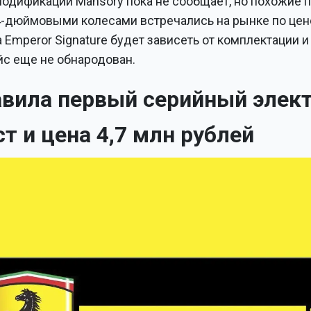
дификации Mansory пока не сообщает, но похожие прое
-дюймовыми колесами встречались на рынке по цен
а Emperor Signature будет зависеть от комплектации 
с еще не обнародован.
тавила первый серийный элек
ест и цена 4,7 млн рублей