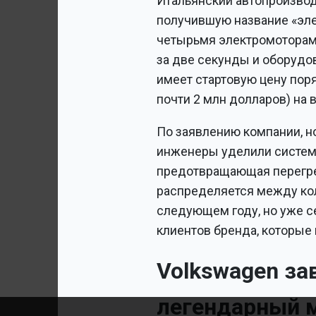
Итальянский автопроизвод
получившую название «элек
четырьмя электромоторам
за две секунды и оборудов
имеет стартовую цену поря
почти 2 млн долларов) на
По заявлению компании, н
инженеры уделили системе
предотвращающая перегре
распределяется между кол
следующем году, но уже с
клиентов бренда, которые 
Volkswagen за
легендарный м