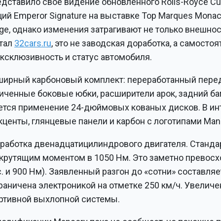
дставило свое видение обновленного Rolls-Royce Cull
й Emperor Signature на выставке Top Marques Monac
adge, однако изменения затрагивают не только внешнос
ртал
32cars.ru
, это не заводская доработка, а самосто
ксклюзивность и статус автомобиля.
ширный карбоновый комплект: переработанный пере
иченные боковые юбки, расширители арок, задний б
ется применение 24-дюймовых кованых дисков. В ин
центы, глянцевые панели и карбон с логотипами Man
аботка двенадцатицилиндрового двигателя. Станда
 крутящим моментом в 1050 Нм. Это заметно превосх
с. и 900 Нм). Заявленный разгон до «сотни» составляе
аничена электроникой на отметке 250 км/ч. Увеличе
ортивной выхлопной системы.