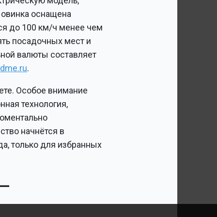
ктрическую модель,
 Новинка оснащена
я до 100 км/ч менее чем
ять посадочных мест и
льной валюты составляет
dme.ru
.
ете. Особое внимание
ная технология,
моментально
ство начнётся в
а, только для избранных
 —