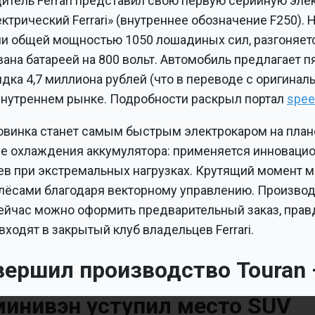
итель Ferrari представил свою первую серийную эле
трический Ferrari» (внутреннее обозначение F250).
и общей мощностью 1050 лошадиных сил, разгоняетс
ана батареей на 800 вольт. Автомобиль предлагает п
дка 4,7 миллиона рублей (что в переводе с оригина
 внутреннем рынке. Подробности раскрыл портал
spee
овинка станет самым быстрым электрокаром на план
 охлаждения аккумулятора: применяется инновацион
в при экстремальных нагрузках. Крутящий момент 
ёсами благодаря векторному управлению. Производ
ейчас можно оформить предварительный заказ, правд
входят в закрытый клуб владельцев Ferrari.
вершил производство Touran
инивэн уступил место SUV