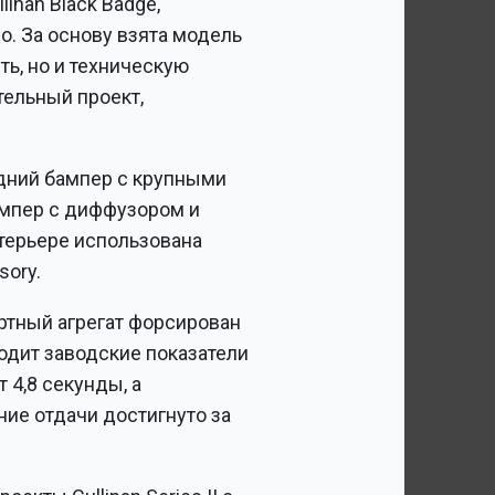
inan Black Badge,
o. За основу взята модель
ть, но и техническую
ятельный проект,
дний бампер с крупными
ампер с диффузором и
терьере использована
sory.
ртный агрегат форсирован
одит заводские показатели
т 4,8 секунды, а
ние отдачи достигнуто за