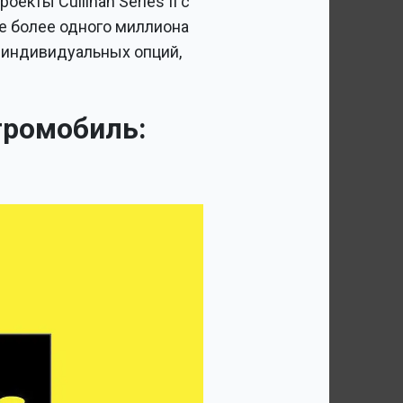
кты Cullinan Series II с
е более одного миллиона
и индивидуальных опций,
тромобиль: