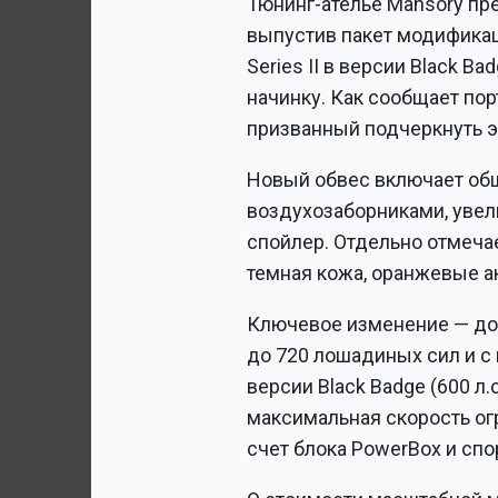
Тюнинг-ателье Mansory пре
выпустив пакет модификаци
Series II в версии Black B
начинку. Как сообщает по
призванный подчеркнуть э
Новый обвес включает об
воздухозаборниками, увел
спойлер. Отдельно отмеча
темная кожа, оранжевые ак
Ключевое изменение — дор
до 720 лошадиных сил и с
версии Black Badge (600 л.
максимальная скорость огр
счет блока PowerBox и сп