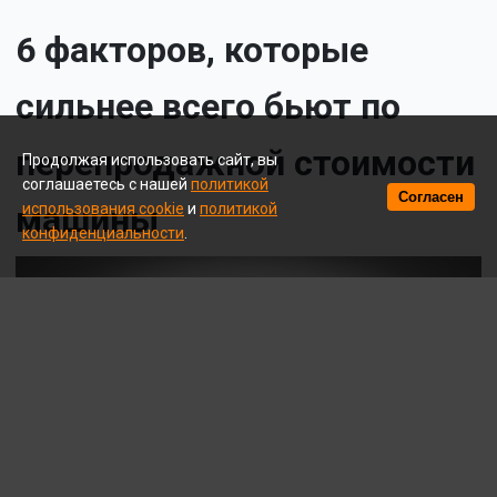
6 факторов, которые
сильнее всего бьют по
перепродажной стоимости
Продолжая использовать сайт, вы
соглашаетесь с нашей
политикой
Согласен
машины
использования cookie
и
политикой
конфиденциальности
.