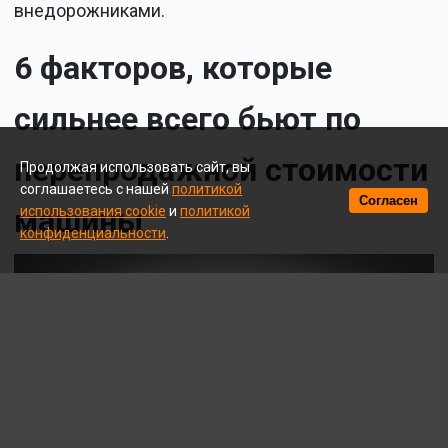
внедорожниками.
6 факторов, которые
сильнее всего бьют по
перепродажной стоимости
Продолжая использовать сайт, вы
соглашаетесь с нашей
политикой
Согласен
машины
использования cookie
и
политикой
конфиденциальности
.