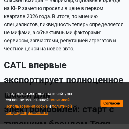
слабые позиции — например, отдельные бренды
из КНР заметно просели в цене в первом
квартале 2026 года. В итоге, по мнению
специалистов, ликвидность теперь определяется
не мифами, а объективными факторами:
сервисом, запчастями, репутацией агрегатов и
честной ценой на новое авто.
CATL впервые
экспортирует полноценное
шасси для
Продолжая использовать сайт, вы
соглашаетесь с нашей
политикой
Согласен
электромобилей: старт с
использования cookie
и
политикой
конфиденциальности
.
турецким брендом Togg