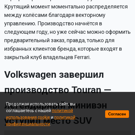
Крутящий момент моментально распределяется
между колёсами благодаря векторному
управлению. Производство начнётся в
следующем году, но уже сейчас можно оформить
предварительный заказ, правда, только для
избранных клиентов бренда, которые входят в
закрытый клуб владельцев Ferrari.
Volkswagen завершил
производство Touran —
легендарный минивэн
Продолжая использовать сайт, вы
соглашаетесь с нашей
политикой
Согласен
уступил место SUV
использования cookie
и
политикой
конфиденциальности
.