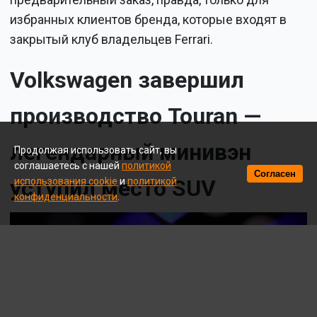
избранных клиентов бренда, которые входят в
закрытый клуб владельцев Ferrari.
Volkswagen завершил
производство Touran —
легендарный минивэн
Продолжая использовать сайт, вы
соглашаетесь с нашей
политикой
Согласен
уступил место SUV
использования cookie
и
политикой
конфиденциальности
.